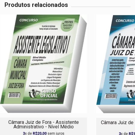
Produtos relacionados
Câmara Juiz de Fora - Assistente
Câmara Juiz de 
Administrativo - Nível Médio
3
x de
R$20,00
sem juros
3
x de
R$1