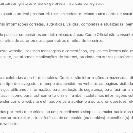
i caráter gratuito e não exige prévia inscrição ou registro.
 o usuário poderá precisar efetuar um cadastro, criando uma conta de usuár
nas informações corretas, autênticas, válidas, completas e atualizadas, bem
de publicar comentários em determinadas áreas. Curso Oficial não consent
m direitos de autor ou quaisquer outros direitos de terceiros.
te website, incluindo mensagens e comentários, implica em licença não-exclu
ebsite, plataformas e aplicações de internet, ou ainda em outras plataforma
er coletadas a partir de cookies. Cookies são informações armazenadas di
 o tipo de navegador, o tempo despendido no website, as páginas visitadas
iços utilizamos informações para proteção de segurança, para facilitar a n
ite, assim como para rastreamento online. Também coletamos informações es
nder como o website é utilizado e para auxiliá-lo a solucionar questões rel
das por meio de cookies, há um procedimento simples na maior parte dos
ceitar ou rejeitar a transferência de um cookie (ou cookies) específico(s)
do website.