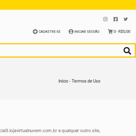
0
R$0,00
CADASTRE-SE
INICIAR SESSÃO
-
Início
-
Termos de Uso
ial3.lojavirtualnuvem.com.br e qualquer outro site,