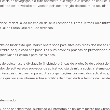
riência de navegação e o funcionamento que exige a utilização de cookies. 
mitado deste website provocado pela desativação de cookies no seu disposi
dade intelectual da mesma ou de seus licenciados. Estes Termos ou a utili
tual da Curso Oficial ou de terceiros.
ks de hipertexto que redirecionará você para sites das redes dos nossos pa
lembre-se que cada site possui as suas próprias práticas de privacidade e 
squer Dados Pessoais para esses sites.
s de coleta, uso e divulgação (incluindo práticas de proteção de dados) d
or de software ou provedor de aplicativo, loja de mídia social, sistema ope
s Pessoais que divulgar para outras organizações por meio dos aplicativos, 
 que você se informe sobre a política de privacidade e termos de uso de 
eterminado.
 pode ser encerrado, suspenso ou interrompido unilateralmente por Curso