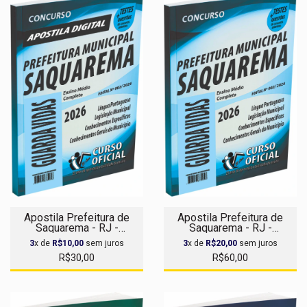
Apostila Prefeitura de
Apostila Prefeitura de
Saquarema - RJ -
Saquarema - RJ -
Guarda-Vidas - Apostila
Guarda-Vidas
3
x de
R$10,00
sem juros
3
x de
R$20,00
sem juros
Digital
R$30,00
R$60,00