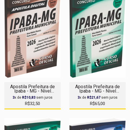
Apostila Prefeitura de
Apostila Prefeitura de
Ipaba - MG - Nível
Ipaba - MG - Nível
Médio/Técnico - Parte
Médio/Técnico - Parte
3
x de
R$10,83
sem juros
3
x de
R$21,67
sem juros
Comum aos Cargos -
Comum aos Cargos
R$32,50
R$65,00
Apostila Digital