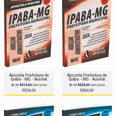
Apostila Prefeitura de
Apostila Prefeitura de
Ipaba - MG - Auxiliar
Ipaba - MG - Auxiliar
Administrativo - Apostila
Administrativo
3
x de
R$10,00
sem juros
3
x de
R$20,00
sem juros
Digital
R$30,00
R$60,00