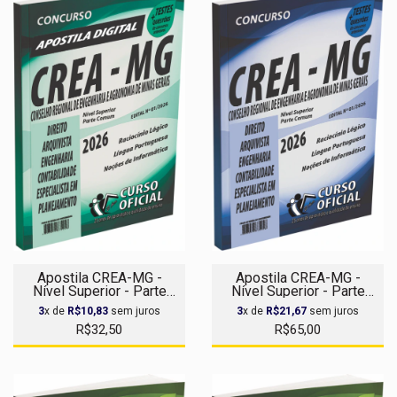
Apostila CREA-MG -
Apostila CREA-MG -
Nível Superior - Parte
Nível Superior - Parte
Comum aos Cargos -
Comum aos Cargos
3
x de
R$10,83
sem juros
3
x de
R$21,67
sem juros
Apostila Digital
R$32,50
R$65,00