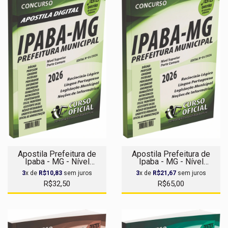
Apostila Prefeitura de
Apostila Prefeitura de
Ipaba - MG - Nível
Ipaba - MG - Nível
Superior - Parte Comum
Superior - Parte Comum
3
x de
R$10,83
sem juros
3
x de
R$21,67
sem juros
aos Cargos - Apostila
aos Cargos
R$32,50
R$65,00
Digital