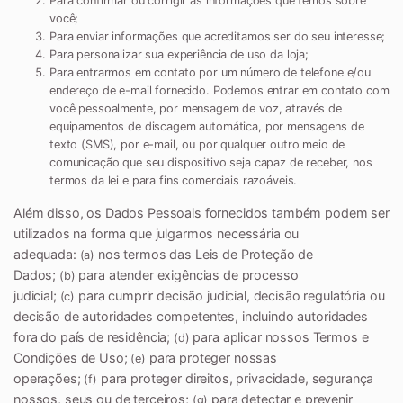
Para confirmar ou corrigir as informações que temos sobre
você;
Para enviar informações que acreditamos ser do seu interesse;
Para personalizar sua experiência de uso da loja;
Para entrarmos em contato por um número de telefone e/ou
endereço de e-mail fornecido. Podemos entrar em contato com
você pessoalmente, por mensagem de voz, através de
equipamentos de discagem automática, por mensagens de
texto (SMS), por e-mail, ou por qualquer outro meio de
comunicação que seu dispositivo seja capaz de receber, nos
termos da lei e para fins comerciais razoáveis.
Além disso, os Dados Pessoais fornecidos também podem ser
utilizados na forma que julgarmos necessária ou
adequada:
nos termos das Leis de Proteção de
(a)
Dados;
para atender exigências de processo
(b)
judicial;
para cumprir decisão judicial, decisão regulatória ou
(c)
decisão de autoridades competentes, incluindo autoridades
fora do país de residência;
para aplicar nossos Termos e
(d)
Condições de Uso;
para proteger nossas
(e)
operações;
para proteger direitos, privacidade, segurança
(f)
nossos, seus ou de terceiros;
para detectar e prevenir
(g)