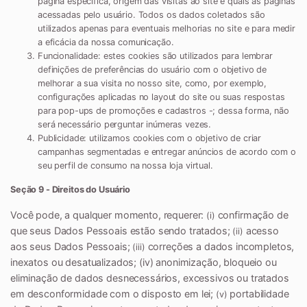
página específica, origem das visitas ao site e quais as páginas
acessadas pelo usuário. Todos os dados coletados são
utilizados apenas para eventuais melhorias no site e para medir
a eficácia da nossa comunicação.
Funcionalidade:
estes cookies são utilizados para lembrar
definições de preferências do usuário com o objetivo de
melhorar a sua visita no nosso site, como, por exemplo,
configurações aplicadas no layout do site ou suas respostas
para pop-ups de promoções e cadastros -; dessa forma, não
será necessário perguntar inúmeras vezes.
Publicidade:
utilizamos cookies com o objetivo de criar
campanhas segmentadas e entregar anúncios de acordo com o
seu perfil de consumo na nossa loja virtual.
Seção 9 - Direitos do Usuário
Você pode, a qualquer momento, requerer:
confirmação de
(i)
que seus Dados Pessoais estão sendo tratados;
acesso
(ii)
aos seus Dados Pessoais;
correções a dados incompletos,
(iii)
inexatos ou desatualizados; (iv) anonimização, bloqueio ou
eliminação de dados desnecessários, excessivos ou tratados
em desconformidade com o disposto em lei;
portabilidade
(v)