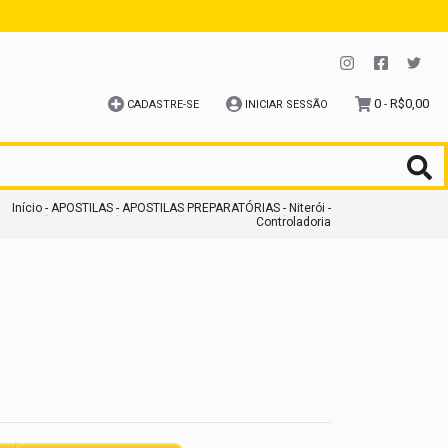
0
R$0,00
CADASTRE-SE
INICIAR SESSÃO
-
Início
-
APOSTILAS
-
APOSTILAS PREPARATÓRIAS
-
Niterói -
Controladoria