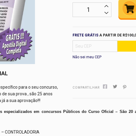
Frete grátis
R$1
FRETE GRÁTIS
A PARTIR DE
R$100,
Não sei meu CEP
IAL
específico para o seu concurso,
COMPARTILHAR
 de sua prova , são 25 anos
já a sua aprovação!!!
s especializados em concursos Públicos do Curso Oficial – São 20 
O – CONTROLADORIA