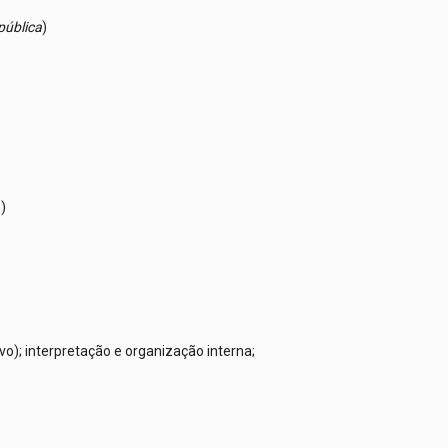
pública
)
o)
ivo); interpretação e organização interna;