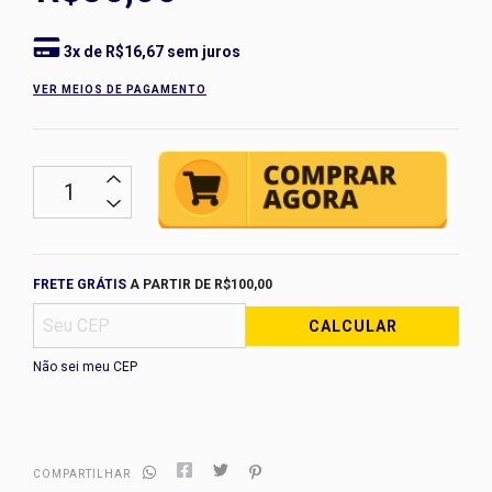
3
x de
R$16,67
sem juros
VER MEIOS DE PAGAMENTO
Frete grátis
R$100,00
FRETE GRÁTIS
A PARTIR DE
R$100,00
CALCULAR
Não sei meu CEP
COMPARTILHAR