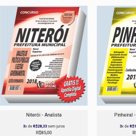
Niterói - Analista
Pinheiral 
3
x de
R$28,33
sem juros
3
x de
R$1
R$85,00
R