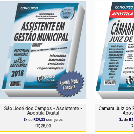
Câmara Juiz de F
São José dos Campos - Assistente -
Apost
Apostila Digital
3
x de
R$
3
x de
R$9,33
sem juros
R
R$28,00