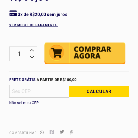
3
x de
R$20,00
sem juros
VER MEIOS DE PAGAMENTO
Frete grátis
R$100,00
FRETE GRÁTIS
A PARTIR DE
R$100,00
CALCULAR
Não sei meu CEP
COMPARTILHAR