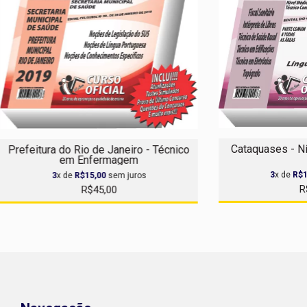
Cataquases - N
Prefeitura do Rio de Janeiro - Técnico
em Enfermagem
3
x de
R$1
3
x de
R$15,00
sem juros
R
R$45,00